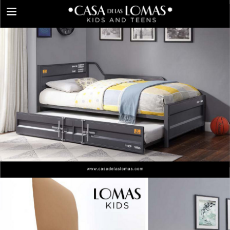
casadelaslomas.com
Vista previa de páginas
Pantalla completa
Descargar PDF
Buscar
Mis favoritos
Mi Lista de Compras
Informe de publicación