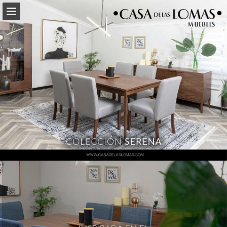
casadelaslomas.com
Vista previa de páginas
Pantalla completa
Descargar PDF
Buscar
Mis favoritos
Mi Lista de Compras
Informe de publicación