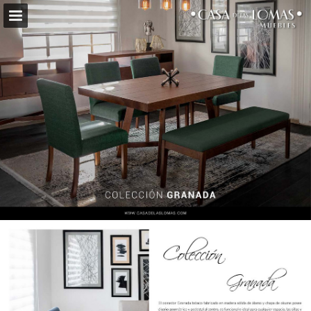
casadelaslomas.com
Vista previa de páginas
Pantalla completa
Descargar PDF
Buscar
Mis favoritos
Mi Lista de Compras
Informe de publicación