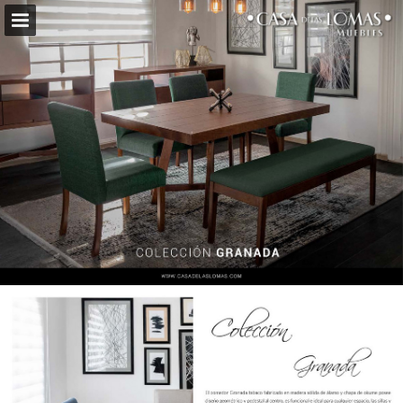
casadelaslomas.com
Vista previa de páginas
Pantalla completa
Descargar PDF
Buscar
Mis favoritos
Mi Lista de Compras
Informe de publicación